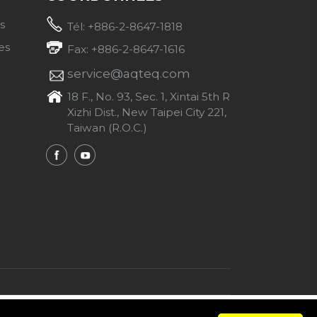
s
Tél: +886-2-8647-1818
es
Fax: +886-2-8647-1616
service@aqteq.com
18 F., No. 93, Sec. 1, Xintai 5th Rd.,
Xizhi Dist., New Taipei City 221,
Taiwan (R.O.C.)