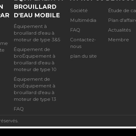
N
BROUILLARD
Société
Étude de ca
PAR
D'EAU MOBILE
Multimédia
Plan d'affair
D
Équipement à
FAQ
Actualités
brouillard d'eau à
Contactez-
Membre
moteur de type 3&5
arme
nous
Équipement de
te
plan du site
broÉquipement à
brouillard d'eau à
moteur de type 10
Équipement de
broÉquipement à
brouillard d'eau à
moteur de type 13
FAQ
éservés.