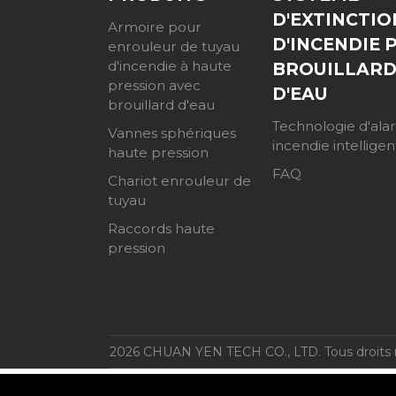
D'EXTINCTIO
Armoire pour
D'INCENDIE 
enrouleur de tuyau
d'incendie à haute
BROUILLAR
pression avec
D'EAU
brouillard d'eau
Technologie d'al
Vannes sphériques
incendie intelligen
haute pression
FAQ
Chariot enrouleur de
tuyau
Raccords haute
pression
2026 CHUAN YEN TECH CO., LTD. Tous droits r