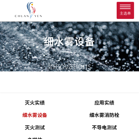
Toggl
naviga
主选单
细水雾设备
Innovations
灭火实绩
应用实绩
细水雾设备
细水雾消防栓
灭火测试
不导电测试