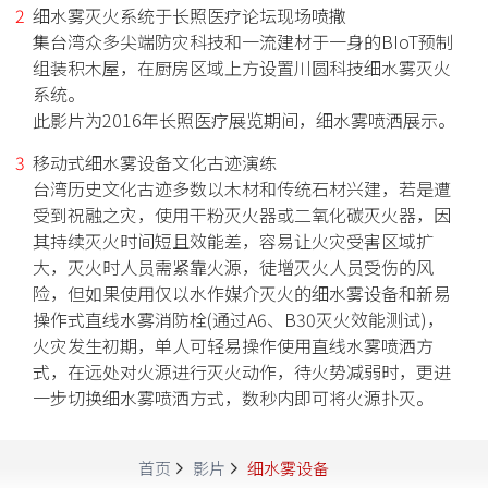
细水雾灭火系统于长照医疗论坛现场喷撒
集台湾众多尖端防灾科技和一流建材于一身的BIoT预制
组装积木屋，在厨房区域上方设置川圆科技细水雾灭火
系统。
此影片为2016年长照医疗展览期间，细水雾喷洒展示。
移动式细水雾设备文化古迹演练
台湾历史文化古迹多数以木材和传统石材兴建，若是遭
受到祝融之灾，使用干粉灭火器或二氧化碳灭火器，因
其持续灭火时间短且效能差，容易让火灾受害区域扩
大，灭火时人员需紧靠火源，徒增灭火人员受伤的风
险，但如果使用仅以水作媒介灭火的细水雾设备和新易
操作式直线水雾消防栓(通过A6、B30灭火效能测试)，
火灾发生初期，单人可轻易操作使用直线水雾喷洒方
式，在远处对火源进行灭火动作，待火势减弱时，更进
一步切换细水雾喷洒方式，数秒内即可将火源扑灭。
首页
影片
细水雾设备